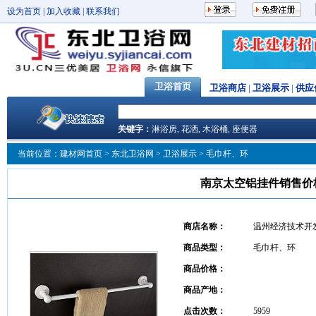
设为首页
|
加入收藏
|
联系我们
卫浴首页
卫浴商店
|
卫浴展示
|
供应
关键字：
淋浴房
,
花洒
,
木浴桶
,
座便器
当前位置：
建材网首页
>
东北卫浴网
>
卫浴展示
> 毛巾杆、环
南京太空铝挂件销售价
商店名称：
温州经济技术开
商品类型：
毛巾杆、环
商品价格：
商品产地：
点击次数：
5959