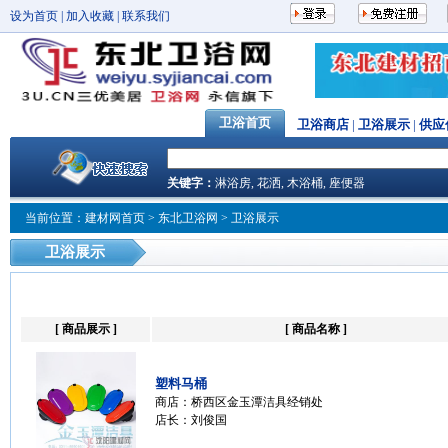
设为首页
|
加入收藏
|
联系我们
卫浴首页
卫浴商店
|
卫浴展示
|
供应
关键字：
淋浴房
,
花洒
,
木浴桶
,
座便器
当前位置：
建材网首页
>
东北卫浴网
> 卫浴展示
卫浴展示
[ 商品展示 ]
[ 商品名称 ]
塑料马桶
商店：
桥西区金玉潭洁具经销处
店长：刘俊国